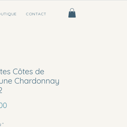
UTIQUE
CONTACT
tes Côtes de
une Chardonnay
2
Price
00
y
*