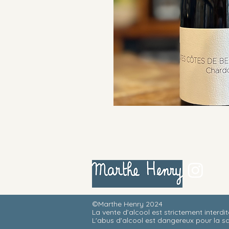
©Marthe Henry 2024
La vente d’alcool est strictement interdi
L'abus d'alcool est dangereux pour la 