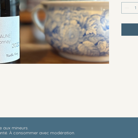
3 rue de Leignon
Mentions légales
Cond
21190 Meursault, France
Politique de confidentialité
Condi
te aux mineurs.
santé. À consommer avec modération.