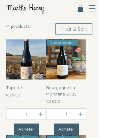
11 products
Filter & Sort
3 bouteilles max
Topette
Bourgogne La
Monatine 2022
Price
€23.00
Price
€38.00
Acheter
Acheter