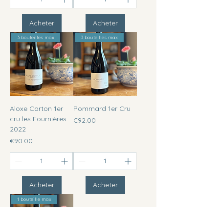
Acheter
Acheter
3 bouteilles max
3 bouteilles max
Aloxe Corton 1er
Pommard 1er Cru
cru les Fournières
Price
€92.00
2022
Price
€90.00
Acheter
Acheter
1 bouteille max