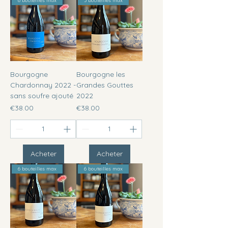
6 bouteilles max
3 bouteilles max
Bourgogne
Bourgogne les
Chardonnay 2022 -
Grandes Gouttes
sans soufre ajouté
2022
Price
Price
€38.00
€38.00
Acheter
Acheter
6 bouteilles max
6 bouteilles max