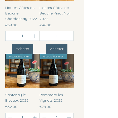
Hautes Côtes de
Hautes Côtes de
Beaune
Beaune Pinot Noir
Chardonnay 2022
2022
Price
Price
€38.00
€46.00
Acheter
Acheter
6 bouteilles max
6 bouteilles max
Santenay le
Pommard les
Bievaux 2022
Vignots 2022
Price
Price
€52.00
€78.00